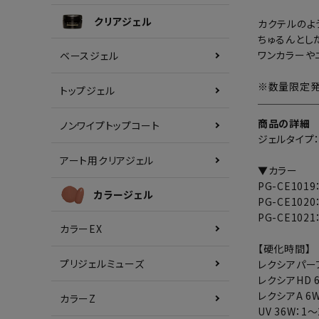
クリアジェル
カクテルのよ
ちゅるんとし
ワンカラーや
ベースジェル
※数量限定発
トップジェル
商品の詳細
ノンワイプトップコート
ジェルタイプ
アート用クリアジェル
▼カラー
PG-CE10
カラージェル
PG-CE102
PG-CE10
カラーEX
【硬化時間】
プリジェルミューズ
レクシアパーフ
レクシアHD 6
レクシアA 6W
カラーZ
UV 36W：1