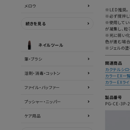
メロウ
※LED推奨。
※必ず撹拌し
※使用してい
続きを見る
が凝集し、粒
※光に弱い化
色が進む場合
ネイルツール
※ジェルの塗
筆・ブラシ
関連商品
カクテルシロ
溶剤・消毒・コットン
カラーEX一
カラーEXラ
ファイル・バッファー
製品番号
プッシャー・ニッパー
PG-CE-3P-
ケア用品