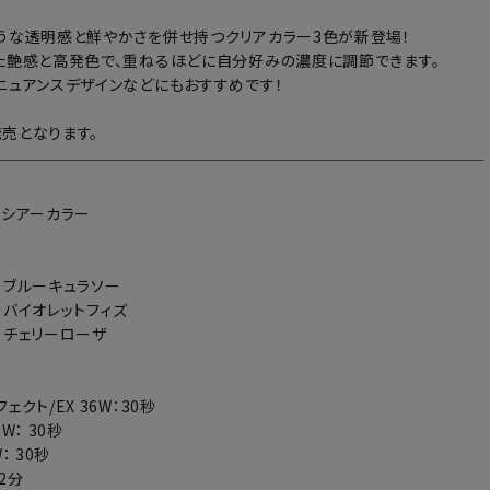
うな透明感と鮮やかさを併せ持つクリアカラー3色が新登場！
た艶感と高発色で、重ねるほどに自分好みの濃度に調節できます。
ニュアンスデザインなどにもおすすめです！
売となります。
：シアーカラー
19：ブルーキュラソー
0：バイオレットフィズ
21：チェリーローザ
ェクト/EX 36W：30秒
W： 30秒
： 30秒
～2分