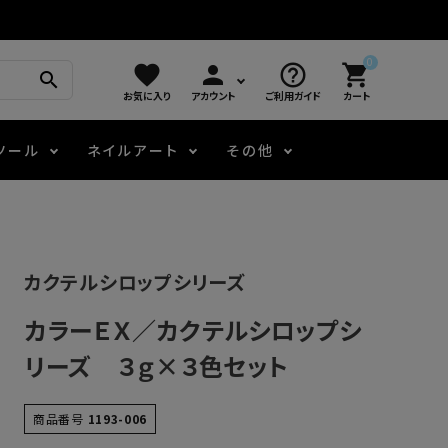
0
favorite
person
help_outline
shopping_cart
search
お気に入り
アカウント
ご利用ガイド
カート
ツール
ネイルアート
その他
モアノ
アート用ジェル
メロウ
プッシャー・ニッパー
パール・シェル
ジェルネイル技能検定
カクテルシロップシリーズ
アートインク
容器・ポーチ
その他
カラーＥＸ／カクテルシロップシ
ニュアンスジェル
リーズ ３ｇ×３色セット
エメナコラボジェル
商品番号
1193-006