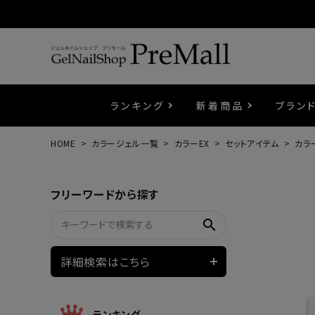
ランキング
新着商品
ブラン
HOME
カラージェル一覧
カラーEX
セットアイテム
カラ
プリジェル
ベースジェル
カラーEX
筆・ブラシ
プレシオサ
コスメ
エメナ
トップ
プリジ
溶剤・
ホイル
セット
フリーワードから探す
プリアンファ
フラッシュジェル
ケア用品
メタルパーツ
マグネ
ピンセ
パウダ
search
ウェービージェル
ネイルマシン
3Dク
LEDラ
詳細検索はこちら
ノンワイプホイップジェル
ファー
ランキング