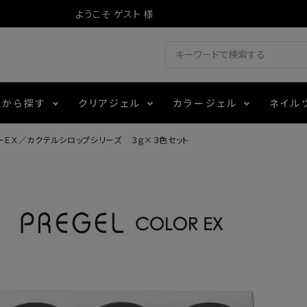
ようこそ ゲスト 様
ドから探す
クリアジェル
カラージェル
ネイル
ーＥＸ／カクテルシロップシリーズ ３ｇ×３色セット
ジェル
ェルミューズ
消毒・コットン
・フィルム
アイテム
シーナ
ノンワイプトップコート
カラーZ
ファイル・バッファー
箔
エデュケーター専用商品
ティジェル
ット・シザー・スパチュラ
ー・フレーク
マグネティフラッシュジェル
チャート・チップ関連
レジン・モールド
レイジェル
イト
テラコッタジェル
その他施術アイテム
ジェル
メタリックジェル