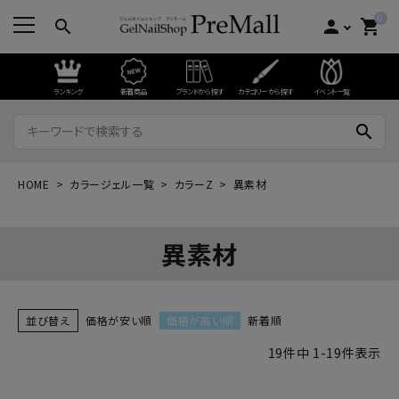
0
search
person
shopping_cart
ランキング
新着商品
ブランドから探す
カテゴリーから探す
イベント一覧
search
HOME
カラージェル一覧
カラーZ
異素材
異素材
並び替え
価格が安い順
価格が高い順
新着順
19
件中
1
-
19
件表示