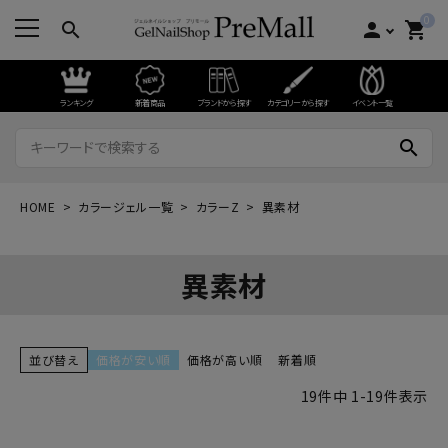
0
search
person
shopping_cart
ランキング
新着商品
ブランドから探す
カテゴリーから探す
イベント一覧
search
HOME
カラージェル一覧
カラーZ
異素材
異素材
並び替え
価格が安い順
価格が高い順
新着順
19
件中
1
-
19
件表示