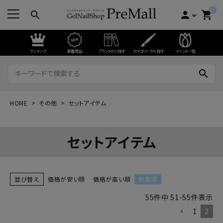
0
search
person
shopping_cart
ランキング
新着商品
ブランドから探す
カテゴリーから探す
イベント一覧
search
HOME
その他
セットアイテム
セットアイテム
並び替え
価格が安い順
価格が高い順
新着順
55
件中
51
-
55
件表示
1
2