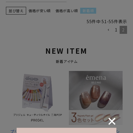
並び替え
価格が安い順
価格が高い順
新着順
55
件中
51
-
55
件表示
1
2
NEW ITEM
新着アイテム
プリジェル キューティクル
エメナ マグネティフラッシ