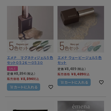
エメナ マグネティジェル５色
エメナ ウェービージェル５色
セット０５２６～０５３０
セット
¥
8,489
SALE
定価
¥
8,894
定価
¥
8,489
販売価格
税込
¥
8,894
販売価格
税込
カートに入れる
カートに入れる