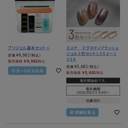
プリジェル基本セットⅡ
エメナ マグネティフラッシュ
ジェル３色セット１３５２～１
¥
9,982
定価
３５４
¥
9,982
販売価格
税込
¥
5,681
定価
カートに入れる
¥
5,681
販売価格
税込
販売開始前です。
販売期間
2026/08/15 0:00
〜
在庫切れ
詳細を見る