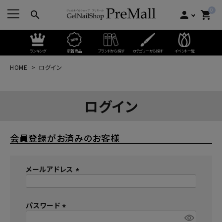
0
search
person
shopping_cart
ランキング
新着商品
ブランドから探す
カテゴリーから探す
イベント一覧
HOME
ログイン
ログイン
会員登録がお済みのお客様
メールアドレス
(
必
パスワード
須
)
(