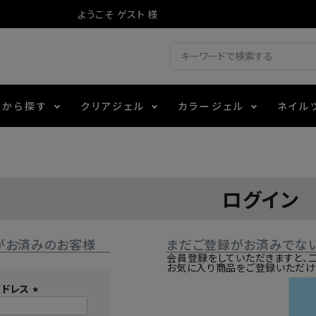
ようこそ ゲスト 様
ドから探す
クリアジェル
カラージェル
ネイル
ジェル
ェルミューズ
消毒・コットン
・フィルム
アイテム
シーナ
ノンワイプトップコート
カラーZ
ファイル・バッファー
箔
エデュケーター専用商品
ログイン
ティジェル
ット・シザー・スパチュラ
ー・フレーク
マグネティフラッシュジェル
チャート・チップ関連
レジン・モールド
がお済みのお客様
まだご登録がお済みでな
レイジェル
イト
テラコッタジェル
その他施術アイテム
会員登録をしていただきますと、
お気に入り商品をご登録いただけ
アドレス
ジェル
メタリックジェル
(