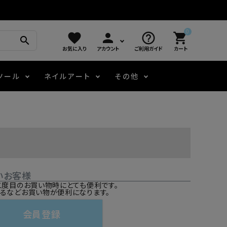
0
favorite
person
help_outline
shopping_cart
search
お気に入り
アカウント
ご利用ガイド
カート
ツール
ネイルアート
その他
モアノ
アート用ジェル
メロウ
プッシャー・ニッパー
パール・シェル
ジェルネイル技能検定
アートインク
容器・ポーチ
その他
いお客様
ニュアンスジェル
二度目のお買い物時にとても便利です。
るなどお買い物が便利になります。
エメナコラボジェル
会員登録