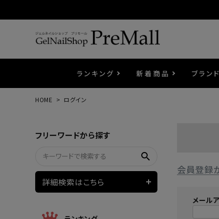
ランキング
新着商品
ブラン
HOME
ログイン
プリジェル
ベースジェル
カラーEX
筆・ブラシ
プレシオサ
コスメ
エメナ
トップ
プリジ
溶剤・
ホイル
セット
フリーワードから探す
プリアンファ
フラッシュジェル
ケア用品
メタルパーツ
マグネ
ピンセ
パウダ
search
会員登録
ウェービージェル
ネイルマシン
3Dク
LEDラ
詳細検索はこちら
メール
ノンワイプホイップジェル
ファー
ランキング