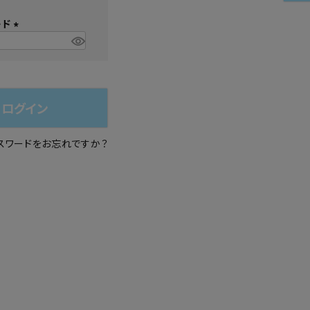
必
シュ・マニキュア
ード
須
)
(
必
須
)
ログイン
スワードをお忘れですか？