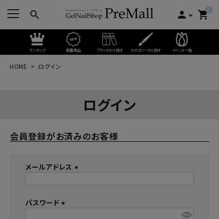
0
search
person
shopping_cart
ランキング
新着商品
ブランドから探す
カテゴリーから探す
イベント一覧
HOME
ログイン
ログイン
会員登録がお済みのお客様
メールアドレス
(
必
パスワード
須
)
(