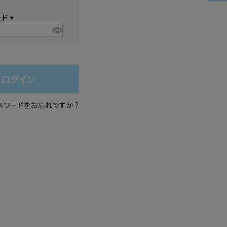
必
シュ・マニキュア
ード
須
)
(
必
須
)
ログイン
スワードをお忘れですか？