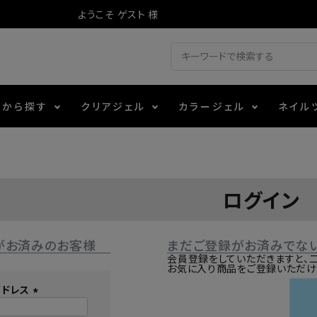
ようこそ ゲスト 様
ドから探す
クリアジェル
カラージェル
ネイル
ジェル
ェルミューズ
消毒・コットン
・フィルム
アイテム
シーナ
ノンワイプトップコート
カラーZ
ファイル・バッファー
箔
エデュケーター専用商品
ログイン
ティジェル
ット・シザー・スパチュラ
ー・フレーク
マグネティフラッシュジェル
チャート・チップ関連
レジン・モールド
がお済みのお客様
まだご登録がお済みでな
レイジェル
イト
テラコッタジェル
その他施術アイテム
会員登録をしていただきますと、
お気に入り商品をご登録いただけ
アドレス
ジェル
メタリックジェル
(