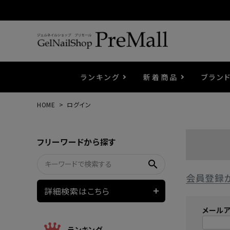
ランキング
新着商品
ブラン
HOME
ログイン
プリジェル
ベースジェル
カラーEX
筆・ブラシ
プレシオサ
コスメ
エメナ
トップ
プリジ
溶剤・
ホイル
セット
フリーワードから探す
プリアンファ
フラッシュジェル
ケア用品
メタルパーツ
マグネ
ピンセ
パウダ
search
会員登録
ウェービージェル
ネイルマシン
3Dク
LEDラ
詳細検索はこちら
メール
ノンワイプホイップジェル
ファー
ランキング