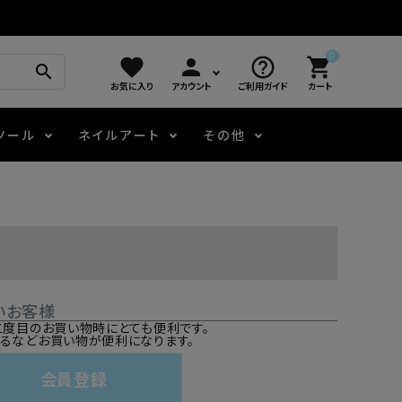
0
favorite
person
help_outline
shopping_cart
search
お気に入り
アカウント
ご利用ガイド
カート
ツール
ネイルアート
その他
モアノ
アート用ジェル
メロウ
プッシャー・ニッパー
パール・シェル
ジェルネイル技能検定
アートインク
容器・ポーチ
その他
いお客様
ニュアンスジェル
二度目のお買い物時にとても便利です。
るなどお買い物が便利になります。
エメナコラボジェル
会員登録