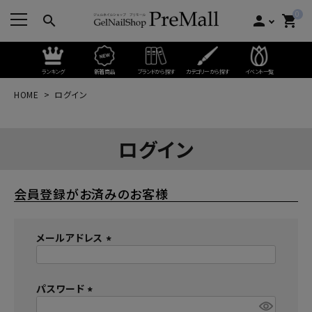
0
search
person
shopping_cart
ランキング
新着商品
ブランドから探す
カテゴリーから探す
イベント一覧
HOME
ログイン
ログイン
会員登録がお済みのお客様
メールアドレス
(
必
パスワード
須
)
(