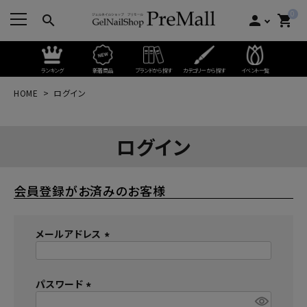
0
search
person
shopping_cart
ランキング
新着商品
ブランドから探す
カテゴリーから探す
イベント一覧
HOME
ログイン
ログイン
会員登録がお済みのお客様
メールアドレス
(
必
パスワード
須
)
(