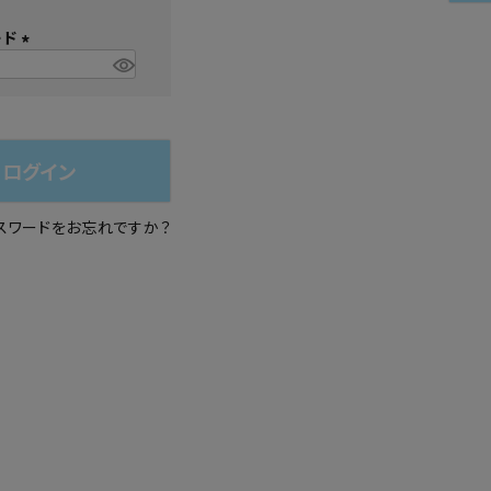
必
シュ・マニキュア
ード
須
)
(
必
須
)
ログイン
スワードをお忘れですか？