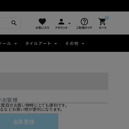
0
favorite
person
help_outline
shopping_cart
search
お気に入り
アカウント
ご利用ガイド
カート
ツール
ネイルアート
その他
モアノ
アート用ジェル
メロウ
プッシャー・ニッパー
パール・シェル
ジェルネイル技能検定
アートインク
容器・ポーチ
その他
いお客様
ニュアンスジェル
二度目のお買い物時にとても便利です。
るなどお買い物が便利になります。
エメナコラボジェル
会員登録