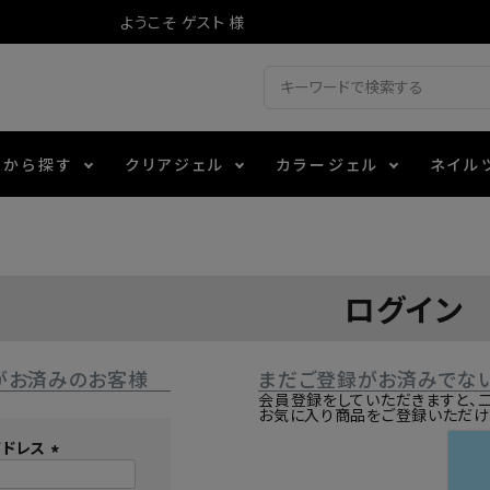
ようこそ ゲスト 様
ドから探す
クリアジェル
カラージェル
ネイル
ジェル
ェルミューズ
消毒・コットン
・フィルム
アイテム
シーナ
ノンワイプトップコート
カラーZ
ファイル・バッファー
箔
エデュケーター専用商品
ログイン
ティジェル
ット・シザー・スパチュラ
ー・フレーク
マグネティフラッシュジェル
チャート・チップ関連
レジン・モールド
がお済みのお客様
まだご登録がお済みでな
レイジェル
イト
テラコッタジェル
その他施術アイテム
会員登録をしていただきますと、
お気に入り商品をご登録いただけ
アドレス
ジェル
メタリックジェル
(