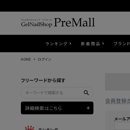
ランキング
新着商品
ブラン
HOME
ログイン
プリジェル
ベースジェル
カラーEX
筆・ブラシ
プレシオサ
コスメ
エメナ
トップ
プリジ
溶剤・
ホイル
セット
フリーワードから探す
プリアンファ
フラッシュジェル
ケア用品
メタルパーツ
マグネ
ピンセ
パウダ
search
会員登録
ウェービージェル
ネイルマシン
3Dク
LEDラ
詳細検索はこちら
メール
ノンワイプホイップジェル
ファー
ランキング