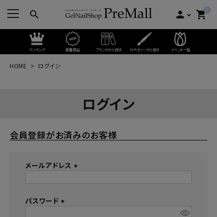
0
search
person
shopping_cart
ランキング
新着商品
ブランドから探す
カテゴリーから探す
イベント一覧
HOME
ログイン
ログイン
会員登録がお済みのお客様
メールアドレス
(
必
パスワード
須
)
(