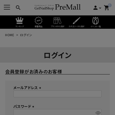
0
search
person
shopping_cart
ランキング
新着商品
ブランドから探す
カテゴリーから探す
イベント一覧
HOME
ログイン
ログイン
会員登録がお済みのお客様
メールアドレス
(
必
パスワード
須
)
(