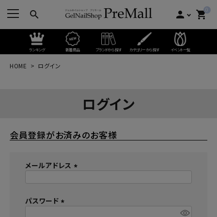
0
search
person
shopping_cart
ランキング
新着商品
ブランドから探す
カテゴリーから探す
イベント一覧
HOME
ログイン
ログイン
会員登録がお済みのお客様
メールアドレス
(
必
パスワード
須
)
(