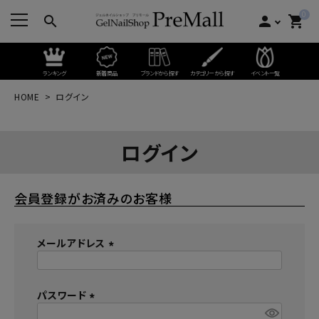
0
search
person
shopping_cart
ランキング
新着商品
ブランドから探す
カテゴリーから探す
イベント一覧
HOME
ログイン
ログイン
会員登録がお済みのお客様
メールアドレス
(
必
パスワード
須
)
(