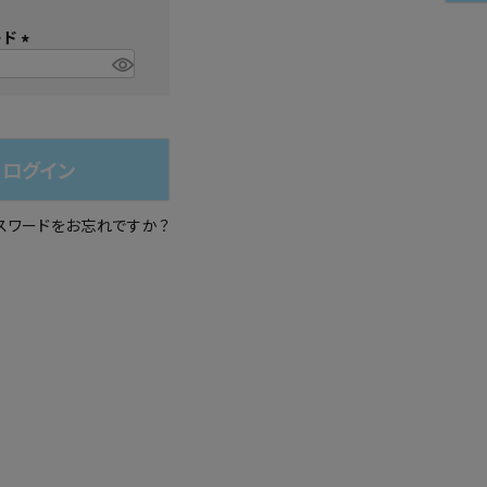
必
シュ・マニキュア
ード
須
)
(
必
須
)
ログイン
スワードをお忘れですか？