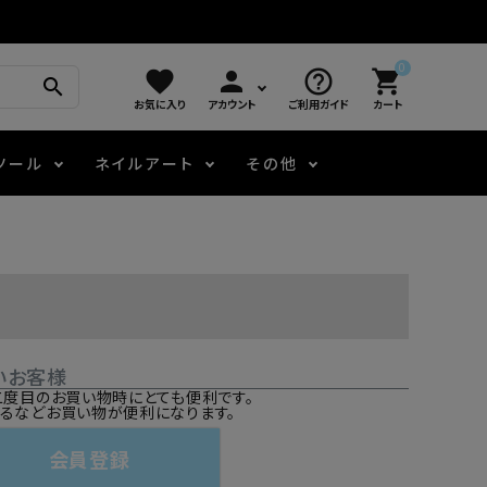
0
favorite
person
help_outline
shopping_cart
search
お気に入り
アカウント
ご利用ガイド
カート
ツール
ネイルアート
その他
モアノ
アート用ジェル
メロウ
プッシャー・ニッパー
パール・シェル
ジェルネイル技能検定
アートインク
容器・ポーチ
その他
いお客様
ニュアンスジェル
二度目のお買い物時にとても便利です。
るなどお買い物が便利になります。
エメナコラボジェル
会員登録