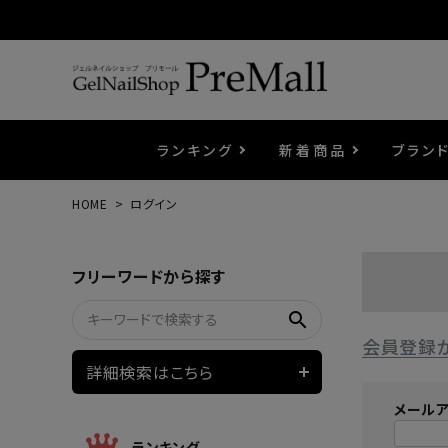
ランキング
新着商品
ブラン
HOME
ログイン
プリジェル
ベースジェル
カラーEX
筆・ブラシ
プレシオサ
コスメ
エメナ
トップ
プリジ
溶剤・
ホイル
セット
フリーワードから探す
プリアンファ
フラッシュジェル
ケア用品
メタルパーツ
マグネ
ピンセ
パウダ
search
会員登録
ウェービージェル
ネイルマシン
3Dク
LEDラ
詳細検索はこちら
メール
ノンワイプホイップジェル
ファー
ランキング