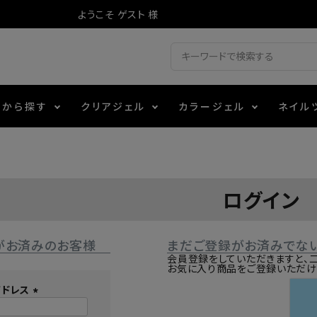
ようこそ ゲスト 様
ドから探す
クリアジェル
カラージェル
ネイル
ジェル
ェルミューズ
消毒・コットン
・フィルム
アイテム
シーナ
ノンワイプトップコート
カラーZ
ファイル・バッファー
箔
エデュケーター専用商品
ログイン
ティジェル
ット・シザー・スパチュラ
ー・フレーク
マグネティフラッシュジェル
チャート・チップ関連
レジン・モールド
がお済みのお客様
まだご登録がお済みでな
レイジェル
イト
テラコッタジェル
その他施術アイテム
会員登録をしていただきますと、
お気に入り商品をご登録いただけ
アドレス
ジェル
メタリックジェル
(