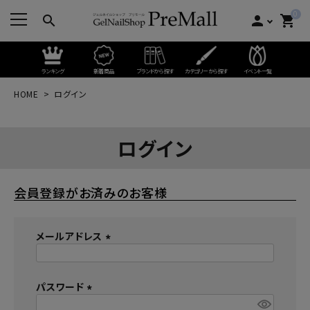
0
search
person
shopping_cart
ランキング
新着商品
ブランドから探す
カテゴリーから探す
イベント一覧
HOME
ログイン
ログイン
会員登録がお済みのお客様
メールアドレス
(
必
パスワード
須
)
(