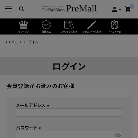
0
search
person
shopping_cart
ランキング
新着商品
ブランドから探す
カテゴリーから探す
イベント一覧
HOME
ログイン
ログイン
会員登録がお済みのお客様
メールアドレス
(
必
パスワード
須
)
(