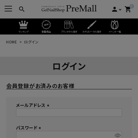
0
search
person
shopping_cart
ランキング
新着商品
ブランドから探す
カテゴリーから探す
イベント一覧
HOME
ログイン
ログイン
会員登録がお済みのお客様
メールアドレス
(
必
パスワード
須
)
(