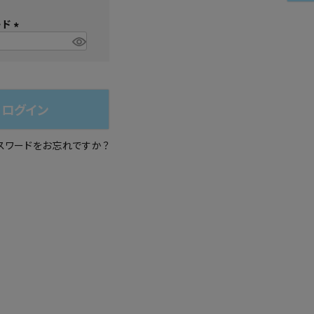
必
シュ・マニキュア
ード
須
)
(
必
須
)
ログイン
スワードをお忘れですか？