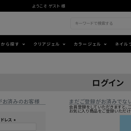
ようこそ ゲスト 様
ドから探す
クリアジェル
カラージェル
ネイル
ジェル
ェルミューズ
消毒・コットン
・フィルム
アイテム
シーナ
ノンワイプトップコート
カラーZ
ファイル・バッファー
箔
エデュケーター専用商品
ログイン
ティジェル
ット・シザー・スパチュラ
ー・フレーク
マグネティフラッシュジェル
チャート・チップ関連
レジン・モールド
がお済みのお客様
まだご登録がお済みでな
レイジェル
イト
テラコッタジェル
その他施術アイテム
会員登録をしていただきますと、
お気に入り商品をご登録いただけ
アドレス
ジェル
メタリックジェル
(