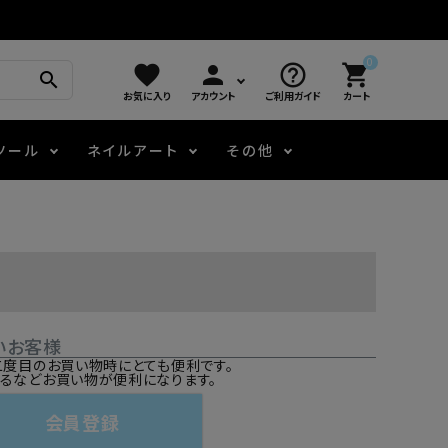
0
favorite
person
help_outline
shopping_cart
search
お気に入り
アカウント
ご利用ガイド
カート
ツール
ネイルアート
その他
モアノ
アート用ジェル
メロウ
プッシャー・ニッパー
パール・シェル
ジェルネイル技能検定
アートインク
容器・ポーチ
その他
いお客様
ニュアンスジェル
二度目のお買い物時にとても便利です。
るなどお買い物が便利になります。
エメナコラボジェル
会員登録