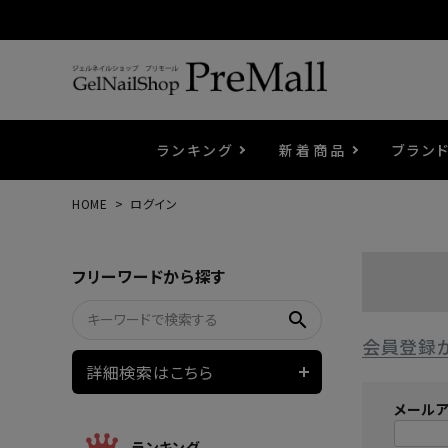
ランキング
新着商品
ブラン
HOME
ログイン
プリジェル
ベースジェル
カラーEX
筆・ブラシ
プレシオサ
コスメ
エメナ
トップ
プリジ
溶剤・
ホイル
セット
フリーワードから探す
プリアンファ
フラッシュジェル
ケア用品
メタルパーツ
マグネ
ピンセ
パウダ
search
会員登録
ウェービージェル
ネイルマシン
3Dク
LEDラ
詳細検索はこちら
メール
ノンワイプホイップジェル
ファー
ランキング