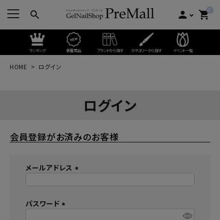
0
search
person
shopping_cart
ランキング
新着商品
ブランドから探す
カテゴリーから探す
イベント一覧
HOME
ログイン
ログイン
会員登録がお済みのお客様
メールアドレス
(
必
パスワード
須
)
(