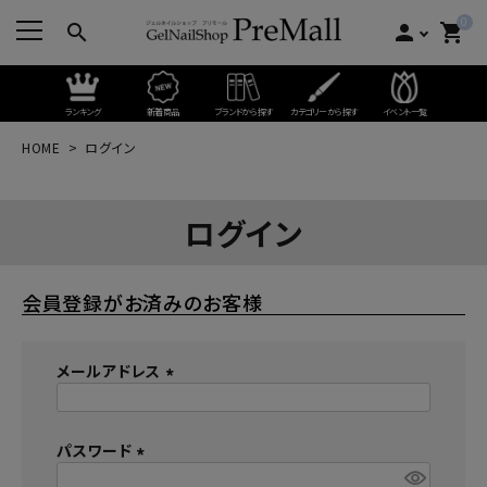
0
search
person
shopping_cart
ランキング
新着商品
ブランドから探す
カテゴリーから探す
イベント一覧
HOME
ログイン
ログイン
会員登録がお済みのお客様
メールアドレス
(
必
パスワード
須
)
(