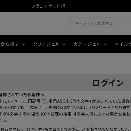
ようこそ ゲスト 様
ドから探す
クリアジェル
カラージェル
ネイル
ジェル
ェルミューズ
消毒・コットン
・フィルム
アイテム
シーナ
ノンワイプトップコート
カラーZ
ファイル・バッファー
箔
エデュケーター専用商品
ログイン
ティジェル
ット・シザー・スパチュラ
ー・フレーク
マグネティフラッシュジェル
チャート・チップ関連
レジン・モールド
登録されていたお客様へ
に (スペース、円記号 '\'、半角ASCII以外の文字) が含まれていた
レイジェル
イト
テラコッタジェル
その他施術アイテム
ドが30文字以上の場合は、先頭の30文字が新しいパスワードとなります
ドが4文字未満の場合 (①の処理の結果、4文字未満になった場合を含む)
さい。
ジェル
メタリックジェル
の移行の際にサロン名・姓・名の区切り位置が正しく登録されていなかったり、 