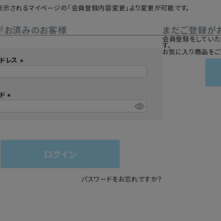
表示されるマイページの「会員登録内容変更」より変更が可能です。
シュ・マニキュア
がお済みのお客様
まだご登録が
会員登録をしていた
す。
お気に入り商品をご
ドレス
(
必
須
ード
)
(
必
須
)
ログイン
パスワードをお忘れですか？