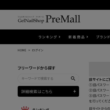
ランキング
新着商品
ブラン
HOME
ログイン
プリジェル
ベースジェル
カラーEX
筆・ブラシ
プレシオサ
コスメ
エメナ
トップ
プリジ
溶剤・
ホイル
セット
フリーワードから探す
プリアンファ
フラッシュジェル
ケア用品
メタルパーツ
マグネ
ピンセ
パウダ
search
旧サイトにご
①旧パスワード
ウェービージェル
ネイルマシン
3Dク
LEDラ
②旧パスワー
詳細検索はこちら
③旧パスワー
を行ってくだ
ノンワイプホイップジェル
ファー
旧サイトから
ランキング