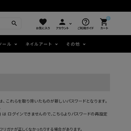
0
favorite
person
help_outline
shopping_cart
search
お気に入り
アカウント
ご利用ガイド
カート
ツール
ネイルアート
その他
モアノ
アート用ジェル
メロウ
プッシャー・ニッパー
パール・シェル
ジェルネイル技能検定
アートインク
容器・ポーチ
その他
場合は、 これらを取り除いたものが新しいパスワードとなります。
ニュアンスジェル
。
 は ログインできませんので、
こちらよりパスワードの再設定
エメナコラボジェル
フリガナが正しくなかったりする場合があります。