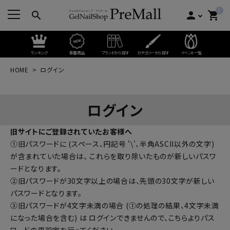
0
search
person
shopping_cart
ランキング
新着商品
ブランドから探す
カテゴリーから探す
イベント一覧
HOME
ログイン
ログイン
旧サイトにご登録されていたお客様へ
①旧パスワードに (スペース、円記号 '\'、半角ASCII以外の文字)
が含まれていた場合は、 これらを取り除いたものが新しいパスワ
ードとなります。
②旧パスワードが30文字以上の場合は、先頭の30文字が新しい
パスワードとなります。
③旧パスワードが4文字未満の場合 (①の処理の結果、4文字未満
になった場合を含む) は ログインできませんので、
こちらよりパス