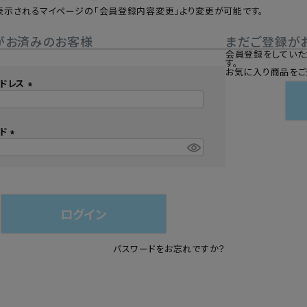
表示されるマイページの「会員登録内容変更」より変更が可能です。
シュ・マニキュア
がお済みのお客様
まだご登録が
会員登録をしていた
す。
お気に入り商品をご
ドレス
(
必
須
ード
)
(
必
須
)
ログイン
パスワードをお忘れですか？