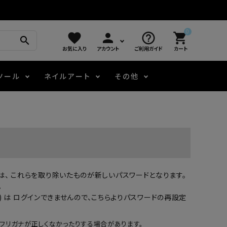
0
favorite
person
help_outline
shopping_cart
search
お気に入り
アカウント
ご利用ガイド
カート
ツール
ネイルアート
その他
モアノ
アート用ジェル
メロウ
プッシャー・ニッパー
パール・シェル
ジェルネイル技能検定
アートインク
容器・ポーチ
その他
場合は、 これらを取り除いたものが新しいパスワードとなります。
ニュアンスジェル
。
 は ログインできませんので、
こちらよりパスワードの再設定
エメナコラボジェル
フリガナが正しくなかったりする場合があります。