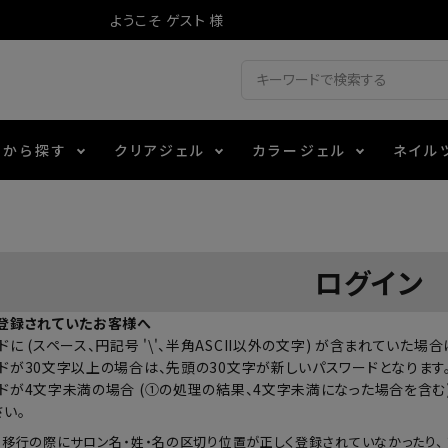
ようこそ ゲスト 様
ドから探す
クリアジェル
カラージェル
ネイル
ジェル
ェルミューズ
消毒・コットン
・フィルム
アイテム
シーナ
ノンワイプトップコート
カラーZ
ファイル・バッファー
箔
エデュケーター専用商品
ログイン
ティジェル
ット・シザー・スパチュラ
ー・フレーク
マグネティフラッシュジェル
チャート・チップ関連
レジン・モールド
登録されていたお客様へ
に (スペース、円記号 '\'、半角ASCII以外の文字) が含まれていた
レイジェル
イト
テラコッタジェル
その他施術アイテム
ドが30文字以上の場合は、先頭の30文字が新しいパスワードとなります
ドが4文字未満の場合 (①の処理の結果、4文字未満になった場合を含む)
さい。
ジェル
メタリックジェル
の移行の際にサロン名・姓・名の区切り位置が正しく登録されていなかったり、 