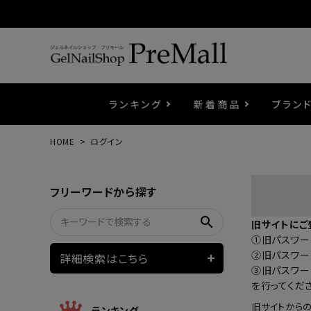
ランキング
新着商品
ブラン
HOME
ログイン
プリジェル
ベースジェル
カラーEX
筆・ブラシ
プレシオサ
コスメ
エメナ
トップ
プリジ
溶剤・
ホイル
セット
フリーワードから探す
プリアンファ
フラッシュジェル
ケア用品
メタルパーツ
マグネ
ピンセ
パウダ
search
旧サイトにご
①旧パスワード
ウェービージェル
ネイルマシン
3Dク
LEDラ
②旧パスワー
詳細検索はこちら
③旧パスワー
を行ってくだ
ノンワイプホイップジェル
ファー
旧サイトから
ランキング