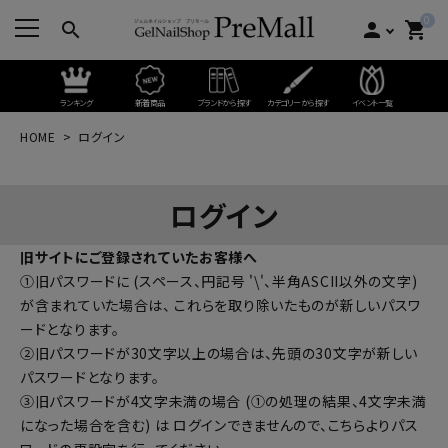
0
search
person
shopping_cart
ランキング
新着商品
ブランドから探す
カテゴリーから探す
イベント一覧
HOME
ログイン
ログイン
旧サイトにご登録されていたお客様へ
①旧パスワードに (スペース、円記号 '\'、半角ASCII以外の文字)
が含まれていた場合は、 これらを取り除いたものが新しいパスワ
ードとなります。
②旧パスワードが30文字以上の場合は、先頭の30文字が新しい
パスワードとなります。
③旧パスワードが4文字未満の場合 (①の処理の結果、4文字未満
になった場合を含む) は ログインできませんので、
こちらよりパス