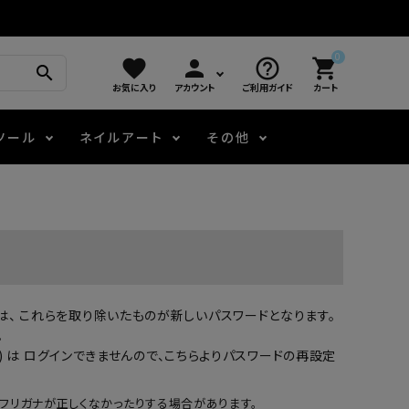
0
favorite
person
help_outline
shopping_cart
search
お気に入り
アカウント
ご利用ガイド
カート
ツール
ネイルアート
その他
モアノ
アート用ジェル
メロウ
プッシャー・ニッパー
パール・シェル
ジェルネイル技能検定
アートインク
容器・ポーチ
その他
場合は、 これらを取り除いたものが新しいパスワードとなります。
ニュアンスジェル
。
 は ログインできませんので、
こちらよりパスワードの再設定
エメナコラボジェル
フリガナが正しくなかったりする場合があります。