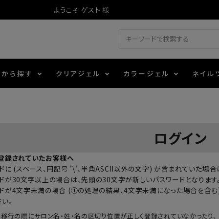
ようこそ ゲスト 様
ドから探す
クリアジェル
カラージェル
ネイル
ジェル
ェルミューズ
消毒・コットン
・フィルム
アイテム
シーナ
ノンワイプトップコート
カラーZ
ファイル・バッファー
箔
エデュケーター専用商品
ログイン
ティジェル
ット・シザー・スパチュラ
ー・フレーク
マグネティフラッシュジェル
チャート・チップ関連
レジン・モールド
登録されていたお客様へ
に (スペース、円記号 '\'、半角ASCII以外の文字) が含まれていた
レイジェル
イト
テラコッタジェル
その他施術アイテム
ドが30文字以上の場合は、先頭の30文字が新しいパスワードとなります
ドが4文字未満の場合 (①の処理の結果、4文字未満になった場合を含む)
さい。
ジェル
メタリックジェル
の移行の際にサロン名・姓・名の区切り位置が正しく登録されていなかったり、 