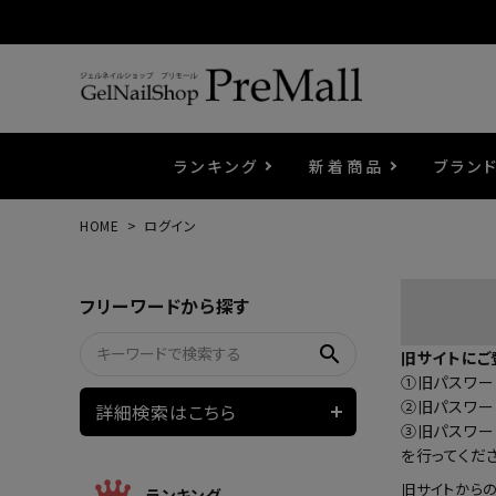
ランキング
新着商品
ブラン
HOME
ログイン
プリジェル
ベースジェル
カラーEX
筆・ブラシ
プレシオサ
コスメ
エメナ
トップ
プリジ
溶剤・
ホイル
セット
フリーワードから探す
プリアンファ
フラッシュジェル
ケア用品
メタルパーツ
マグネ
ピンセ
パウダ
search
旧サイトにご
①旧パスワード
ウェービージェル
ネイルマシン
3Dク
LEDラ
②旧パスワー
詳細検索はこちら
③旧パスワー
を行ってくだ
ノンワイプホイップジェル
ファー
旧サイトから
ランキング