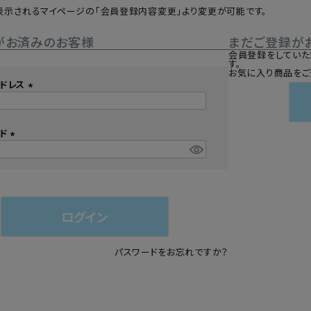
表示されるマイページの「会員登録内容変更」より変更が可能です。
シュ・マニキュア
がお済みのお客様
まだご登録が
会員登録をしていた
す。
お気に入り商品をご
ドレス
(
必
須
ード
)
(
必
須
)
ログイン
パスワードをお忘れですか？