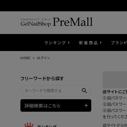
ランキング
新着商品
ブラン
HOME
ログイン
プリジェル
ベースジェル
カラーEX
筆・ブラシ
プレシオサ
コスメ
エメナ
トップ
プリジ
溶剤・
ホイル
セット
フリーワードから探す
プリアンファ
フラッシュジェル
ケア用品
メタルパーツ
マグネ
ピンセ
パウダ
search
旧サイトにご
①旧パスワード
ウェービージェル
ネイルマシン
3Dク
LEDラ
②旧パスワー
詳細検索はこちら
③旧パスワー
を行ってくだ
ノンワイプホイップジェル
ファー
旧サイトから
ランキング