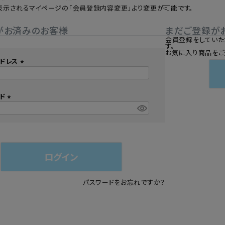
表示されるマイページの「会員登録内容変更」より変更が可能です。
シュ・マニキュア
がお済みのお客様
まだご登録が
会員登録をしていた
す。
お気に入り商品をご
ドレス
(
必
須
ード
)
(
必
須
)
ログイン
パスワードをお忘れですか？