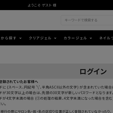
ようこそ ゲスト 様
ドから探す
クリアジェル
カラージェル
ネイル
ジェル
ェルミューズ
消毒・コットン
・フィルム
アイテム
シーナ
ノンワイプトップコート
カラーZ
ファイル・バッファー
箔
エデュケーター専用商品
ログイン
ティジェル
ット・シザー・スパチュラ
ー・フレーク
マグネティフラッシュジェル
チャート・チップ関連
レジン・モールド
登録されていたお客様へ
に (スペース、円記号 '\'、半角ASCII以外の文字) が含まれていた
レイジェル
イト
テラコッタジェル
その他施術アイテム
ドが30文字以上の場合は、先頭の30文字が新しいパスワードとなります
ドが4文字未満の場合 (①の処理の結果、4文字未満になった場合を含む)
さい。
ジェル
メタリックジェル
の移行の際にサロン名・姓・名の区切り位置が正しく登録されていなかったり、 