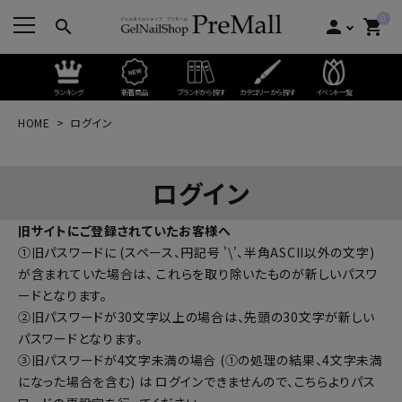
0
search
person
shopping_cart
ランキング
新着商品
ブランドから探す
カテゴリーから探す
イベント一覧
HOME
ログイン
ログイン
旧サイトにご登録されていたお客様へ
①旧パスワードに (スペース、円記号 '\'、半角ASCII以外の文字)
が含まれていた場合は、 これらを取り除いたものが新しいパスワ
ードとなります。
②旧パスワードが30文字以上の場合は、先頭の30文字が新しい
パスワードとなります。
③旧パスワードが4文字未満の場合 (①の処理の結果、4文字未満
になった場合を含む) は ログインできませんので、
こちらよりパス