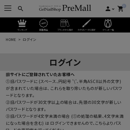
0
search
person
shopping_cart
ランキング
新着商品
ブランドから探す
カテゴリーから探す
イベント一覧
HOME
ログイン
ログイン
旧サイトにご登録されていたお客様へ
①旧パスワードに (スペース、円記号 '\'、半角ASCII以外の文字)
が含まれていた場合は、 これらを取り除いたものが新しいパスワ
ードとなります。
②旧パスワードが30文字以上の場合は、先頭の30文字が新しい
パスワードとなります。
③旧パスワードが4文字未満の場合 (①の処理の結果、4文字未満
になった場合を含む) は ログインできませんので、
こちらよりパス