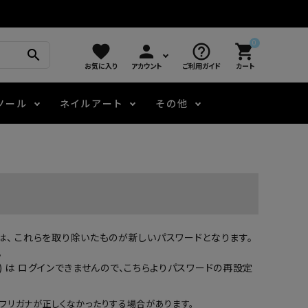
0
favorite
person
help_outline
shopping_cart
search
お気に入り
アカウント
ご利用ガイド
カート
ツール
ネイルアート
その他
モアノ
アート用ジェル
メロウ
プッシャー・ニッパー
パール・シェル
ジェルネイル技能検定
アートインク
容器・ポーチ
その他
場合は、 これらを取り除いたものが新しいパスワードとなります。
ニュアンスジェル
。
 は ログインできませんので、
こちらよりパスワードの再設定
エメナコラボジェル
フリガナが正しくなかったりする場合があります。