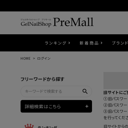
ランキング
新着商品
ブラン
HOME
ログイン
プリジェル
ベースジェル
カラーEX
筆・ブラシ
プレシオサ
コスメ
エメナ
トップ
プリジ
溶剤・
ホイル
セット
フリーワードから探す
プリアンファ
フラッシュジェル
ケア用品
メタルパーツ
マグネ
ピンセ
パウダ
search
旧サイトにご
①旧パスワード
ウェービージェル
ネイルマシン
3Dク
LEDラ
②旧パスワー
詳細検索はこちら
③旧パスワー
を行ってくだ
ノンワイプホイップジェル
ファー
旧サイトから
ランキング