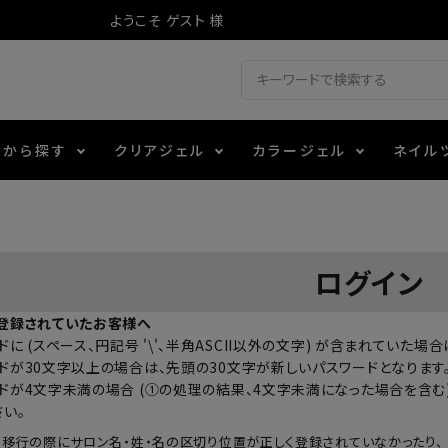
ようこそ ゲスト 様
ドから探す
クリアジェル
カラージェル
ネイル
ジェル
ェルミューズ
消毒・コットン
・フィルム
アイテム
シーナ
ノンワイプトップコート
カラーZ
ファイル・バッファー
箔
エデュケーター専用商品
ログイン
ティジェル
ット・シザー・スパチュラ
ー・フレーク
マグネティフラッシュジェル
チャート・チップ関連
レジン・モールド
登録されていたお客様へ
に (スペース、円記号 '\'、半角ASCII以外の文字) が含まれていた
レイジェル
イト
テラコッタジェル
その他施術アイテム
ドが30文字以上の場合は、先頭の30文字が新しいパスワードとなります
ドが4文字未満の場合 (①の処理の結果、4文字未満になった場合を含む)
さい。
ジェル
メタリックジェル
の移行の際にサロン名・姓・名の区切り位置が正しく登録されていなかったり、 