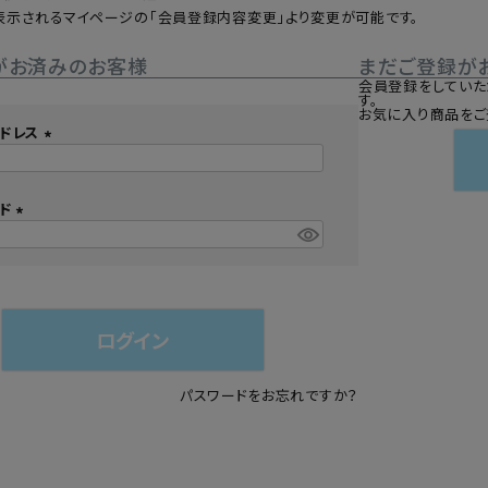
表示されるマイページの「会員登録内容変更」より変更が可能です。
シュ・マニキュア
がお済みのお客様
まだご登録が
会員登録をしていた
す。
お気に入り商品をご
ドレス
(
必
須
ード
)
(
必
須
)
ログイン
パスワードをお忘れですか？