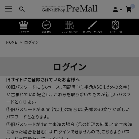
0
search
person
shopping_cart
ランキング
新着商品
ブランドから探す
カテゴリーから探す
イベント一覧
HOME
ログイン
ログイン
旧サイトにご登録されていたお客様へ
①旧パスワードに (スペース、円記号 '\'、半角ASCII以外の文字)
が含まれていた場合は、 これらを取り除いたものが新しいパスワ
ードとなります。
②旧パスワードが30文字以上の場合は、先頭の30文字が新しい
パスワードとなります。
③旧パスワードが4文字未満の場合 (①の処理の結果、4文字未満
になった場合を含む) は ログインできませんので、
こちらよりパス