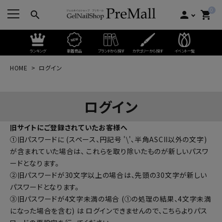
0
search
person
shopping_cart
ランキング
新着商品
ブランドから探す
カテゴリーから探す
イベント一覧
HOME
ログイン
ログイン
旧サイトにご登録されていたお客様へ
①旧パスワードに (スペース、円記号 '\'、半角ASCII以外の文字)
が含まれていた場合は、 これらを取り除いたものが新しいパスワ
ードとなります。
②旧パスワードが30文字以上の場合は、先頭の30文字が新しい
パスワードとなります。
③旧パスワードが4文字未満の場合 (①の処理の結果、4文字未満
になった場合を含む) は ログインできませんので、
こちらよりパス