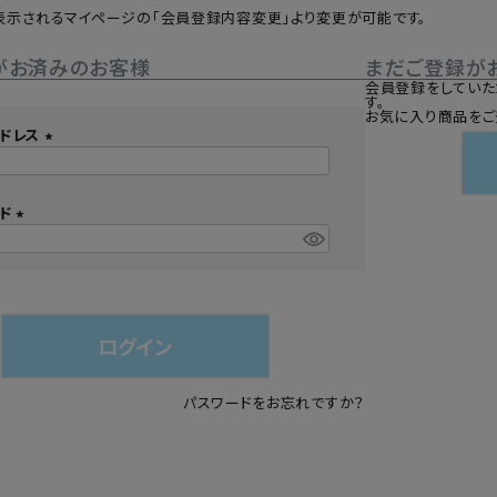
表示されるマイページの「会員登録内容変更」より変更が可能です。
シュ・マニキュア
がお済みのお客様
まだご登録が
会員登録をしていた
す。
お気に入り商品をご
ドレス
(
必
須
ード
)
(
必
須
)
ログイン
パスワードをお忘れですか？