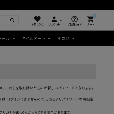
0
favorite
person
help_outline
shopping_cart
search
お気に入り
アカウント
ご利用ガイド
カート
ツール
ネイルアート
その他
モアノ
アート用ジェル
メロウ
プッシャー・ニッパー
パール・シェル
ジェルネイル技能検定
アートインク
容器・ポーチ
その他
場合は、 これらを取り除いたものが新しいパスワードとなります。
ニュアンスジェル
。
 は ログインできませんので、
こちらよりパスワードの再設定
エメナコラボジェル
フリガナが正しくなかったりする場合があります。