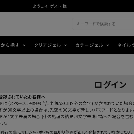
ようこそ ゲスト 様
ドから探す
クリアジェル
カラージェル
ネイル
ジェル
ェルミューズ
消毒・コットン
・フィルム
アイテム
シーナ
ノンワイプトップコート
カラーZ
ファイル・バッファー
箔
エデュケーター専用商品
ログイン
ティジェル
ット・シザー・スパチュラ
ー・フレーク
マグネティフラッシュジェル
チャート・チップ関連
レジン・モールド
登録されていたお客様へ
に (スペース、円記号 '\'、半角ASCII以外の文字) が含まれていた
レイジェル
イト
テラコッタジェル
その他施術アイテム
ドが30文字以上の場合は、先頭の30文字が新しいパスワードとなります
ドが4文字未満の場合 (①の処理の結果、4文字未満になった場合を含む)
さい。
ジェル
メタリックジェル
の移行の際にサロン名・姓・名の区切り位置が正しく登録されていなかったり、 