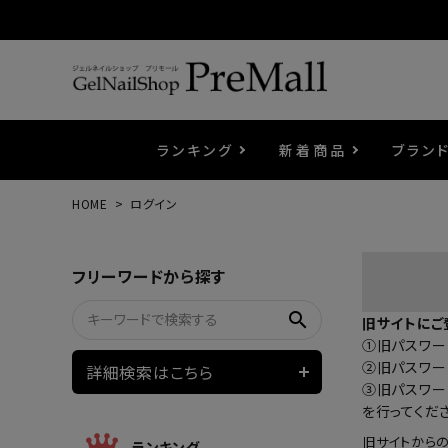
ランキング
新着商品
ブラン
HOME
ログイン
プリジェル
ベースジェル
カラーEX
筆・ブラシ
プレシオサ
コスメ
エメナ
トップ
プリジ
溶剤・
ホイル
セット
フリーワードから探す
プリアンファ
フラッシュジェル
ケア用品
メタルパーツ
マグネ
ピンセ
パウダ
search
旧サイトにご
①旧パスワード
ウェービージェル
ネイルマシン
3Dク
LEDラ
②旧パスワー
詳細検索はこちら
③旧パスワー
を行ってくだ
ノンワイプホイップジェル
ファー
旧サイトから
ランキング