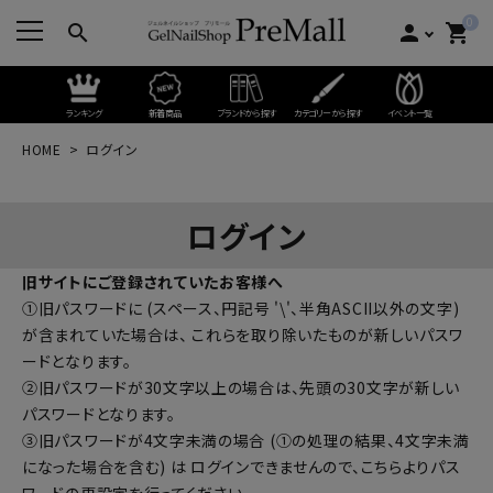
0
search
person
shopping_cart
ランキング
新着商品
ブランドから探す
カテゴリーから探す
イベント一覧
HOME
ログイン
ログイン
旧サイトにご登録されていたお客様へ
①旧パスワードに (スペース、円記号 '\'、半角ASCII以外の文字)
が含まれていた場合は、 これらを取り除いたものが新しいパスワ
ードとなります。
②旧パスワードが30文字以上の場合は、先頭の30文字が新しい
パスワードとなります。
③旧パスワードが4文字未満の場合 (①の処理の結果、4文字未満
になった場合を含む) は ログインできませんので、
こちらよりパス