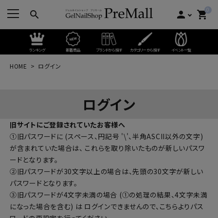
0
search
person
shopping_cart
ランキング
新着商品
ブランドから探す
カテゴリーから探す
イベント一覧
HOME
ログイン
ログイン
旧サイトにご登録されていたお客様へ
①旧パスワードに (スペース、円記号 '\'、半角ASCII以外の文字)
が含まれていた場合は、 これらを取り除いたものが新しいパスワ
ードとなります。
②旧パスワードが30文字以上の場合は、先頭の30文字が新しい
パスワードとなります。
③旧パスワードが4文字未満の場合 (①の処理の結果、4文字未満
になった場合を含む) は ログインできませんので、
こちらよりパス