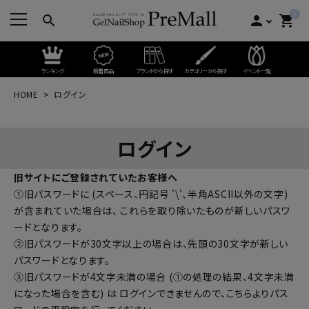
0
search
person
shopping_cart
ランキング
新着商品
ブランドから探す
カテゴリーから探す
イベント一覧
HOME
ログイン
ログイン
旧サイトにご登録されていたお客様へ
①旧パスワードに (スペース、円記号 '\'、半角ASCII以外の文字)
が含まれていた場合は、 これらを取り除いたものが新しいパスワ
ードとなります。
②旧パスワードが30文字以上の場合は、先頭の30文字が新しい
パスワードとなります。
③旧パスワードが4文字未満の場合 (①の処理の結果、4文字未満
になった場合を含む) は ログインできませんので、
こちらよりパス