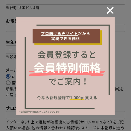
※(例) 共栄ビル4階
お電話番号
(
必
生年月日
須
)
※設定すると変更できません
メールマガジンの購読
可
(
否
必
新製品やセール情報、限定クーポンやプレゼントなどのお得な情報を
須
お届けします。
)
サロンHPのURLや活動がわかるSNSアカウントなど
(
インターネット上で活動が確認出来る情報（サロンのURLなど）をご記
必
入頂いた場合、他の情報と合わせて確認後、スムーズに本登録に進め
須