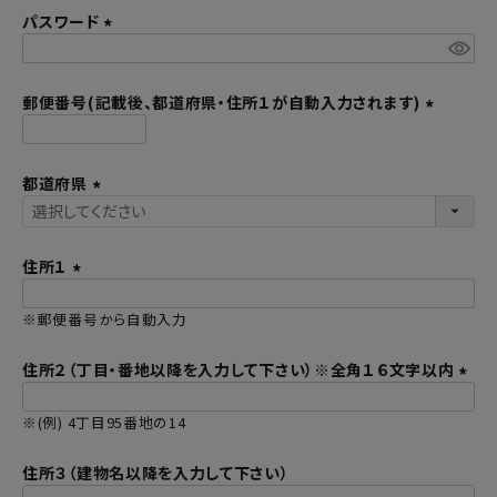
パスワード
須
)
(
必
須
郵便番号(記載後、都道府県・住所１が自動入力されます)
)
(
必
都道府県
須
)
(
必
須
住所１
)
(
※郵便番号から自動入力
必
須
住所２（丁目・番地以降を入力して下さい）※全角１６文字以内
)
(
※(例) 4丁目95番地の14
必
須
住所３（建物名以降を入力して下さい）
)