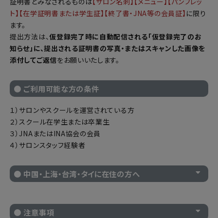
証明書とみなされるものは
【サロン名刺】【メニュー】【パンフレッ
ト】【在学証明書または学生証】【終了書・JNA等の会員証】
に限り
ます。
提出方法は、
仮登録完了時に自動配信される「仮登録完了のお
知らせ」に、提出される証明書の写真・またはスキャンした画像を
添付してご返信
をお願いいたします。
● ご利用可能な方の条件
１）サロンやスクールを運営されている方
２）スクール在学生または卒業生
３）JNAまたはINA協会の会員
４）サロンスタッフ経験者
● 中国・上海・台湾・タイに在住の方へ
● 注意事項