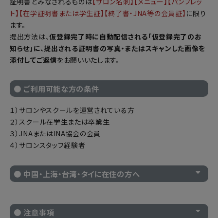
証明書とみなされるものは
【サロン名刺】【メニュー】【パンフレッ
ト】【在学証明書または学生証】【終了書・JNA等の会員証】
に限り
ます。
提出方法は、
仮登録完了時に自動配信される「仮登録完了のお
知らせ」に、提出される証明書の写真・またはスキャンした画像を
添付してご返信
をお願いいたします。
● ご利用可能な方の条件
１）サロンやスクールを運営されている方
２）スクール在学生または卒業生
３）JNAまたはINA協会の会員
４）サロンスタッフ経験者
● 中国・上海・台湾・タイに在住の方へ
● 注意事項