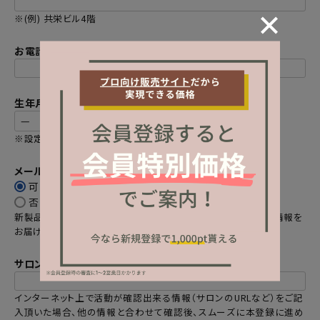
※(例) 共栄ビル4階
お電話番号
(
必
生年月日
須
)
※設定すると変更できません
メールマガジンの購読
可
(
否
必
新製品やセール情報、限定クーポンやプレゼントなどのお得な情報を
須
お届けします。
)
サロンHPのURLや活動がわかるSNSアカウントなど
(
インターネット上で活動が確認出来る情報（サロンのURLなど）をご記
必
入頂いた場合、他の情報と合わせて確認後、スムーズに本登録に進め
須