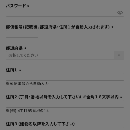
パスワード
須
)
(
必
須
郵便番号(記載後、都道府県・住所１が自動入力されます)
)
(
必
都道府県
須
)
(
必
須
住所１
)
(
※郵便番号から自動入力
必
須
住所２（丁目・番地以降を入力して下さい）※全角１６文字以内
)
(
※(例) 4丁目95番地の14
必
須
住所３（建物名以降を入力して下さい）
)