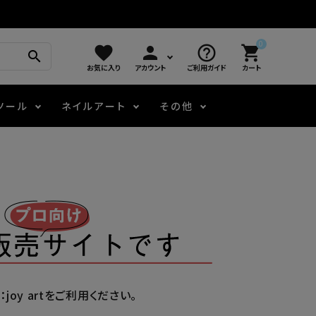
0
favorite
person
help_outline
shopping_cart
search
お気に入り
アカウント
ご利用ガイド
カート
ツール
ネイルアート
その他
モアノ
アート用ジェル
メロウ
プッシャー・ニッパー
パール・シェル
ジェルネイル技能検定
アートインク
容器・ポーチ
その他
ニュアンスジェル
oy artをご利用ください。
エメナコラボジェル