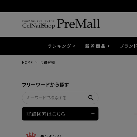
ランキング
新着商品
ブラン
HOME
会員登録
プリジェル
ベースジェル
カラーEX
筆・ブラシ
プレシオサ
コスメ
エメナ
トップ
プリジ
溶剤・
ホイル
セット
フリーワードから探す
プリアンファ
フラッシュジェル
ケア用品
メタルパーツ
マグネ
ピンセ
パウダ
search
ウェービージェル
ネイルマシン
3Dク
LEDラ
詳細検索はこちら
ノンワイプホイップジェル
ファー
ランキング