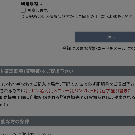
利用規約
同意します。
(
会員規約と個人情報保護方針にご同意の上、次へお進みください
必
須
)
次へ
登録に必要な認証コードをメールにて
スト確認事項（証明書）をご提出下さい
ロン名や学校名をご記入の場合、下記の方法で必ず証明書をご提出下さ
されるものは
【サロン名刺】【メニュー】【パンフレット】【在学証明書また
仮登録完了時に自動配信される「仮登録完了のお知らせ」に、提出され
ます。
可能な方の条件
スクールを運営されている方