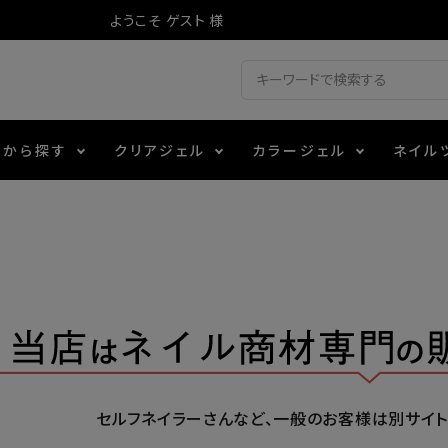
ようこそ ゲスト 様
ドから探す
クリアジェル
カラージェル
ネイル
ジェル
ェルミューズ
消毒・コットン
・フィルム
アイテム
シーナ
ノンワイプトップコート
カラーZ
ファイル・バッファー
箔
エデュケーター専用商品
ティジェル
ット・シザー・スパチュラ
ー・フレーク
マグネティフラッシュジェル
チャート・チップ関連
レジン・モールド
レイジェル
イト
テラコッタジェル
その他施術アイテム
セルフネイラーさんなど、一般のお客様は別サイト：j
ジェル
メタリックジェル