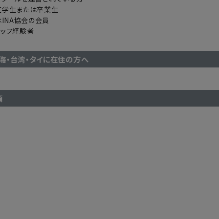
在学生または卒業生
はINA協会の会員
タッフ経験者
上海・台湾・タイに在住の方へ
項