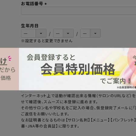
お電話番号
(
必
生年月日
須
)
※設定すると変更できません
メールマガジンの購読
可
否
(
新製品やセール情報、限定クーポンやプレゼントなどのお得な情
必
須
サロンHPのURLや活動がわかるSNSアカウントなど
)
(
インターネット上で活動が確認出来る情報（サロンのURLなど）
必
せて確認後、スムーズに本登録に進めます。
須
その他サロン名や学校名をご記入の場合、仮登録完了メールに「
)
ご返信をお願いいたします。
なお証明書となるものは【サロン名刺】【メニュー】【パンフレット
書・JNA等の会員証】に限ります。