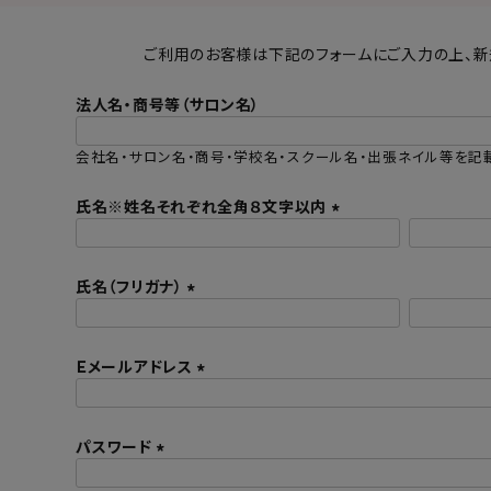
ご利用のお客様は下記のフォームにご入力の上、新
法人名・商号等（サロン名）
会社名・サロン名・商号・学校名・スクール名・出張ネイル等を記
氏名※姓名それぞれ全角８文字以内
(
必
氏名（フリガナ）
須
)
(
必
Ｅメールアドレス
須
)
(
必
パスワード
須
)
(