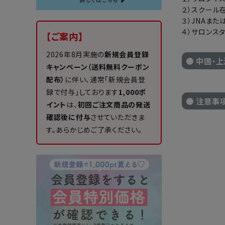
２）スクール
３）JNAまた
４）サロンス
【ご案内】
2026年8月実施の
新規会員登録
● 中国・
キャンペーン（送料無料クーポン
配布）
に伴い、通常「新規会員登
録で付与」しております
1,000ポ
● 注意事
イント
は、
初回ご注文商品の発送
確認後に付与
させていただきま
す。あらかじめご了承ください。