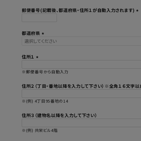
必
須
郵便番号(記載後、都道府県・住所１が自動入力されます)
)
(
必
都道府県
須
)
(
必
須
住所１
)
(
※郵便番号から自動入力
必
須
住所２（丁目・番地以降を入力して下さい）※全角１６文字
)
※(例) 4丁目95番地の14
住所３（建物名以降を入力して下さい）
※(例) 共栄ビル4階