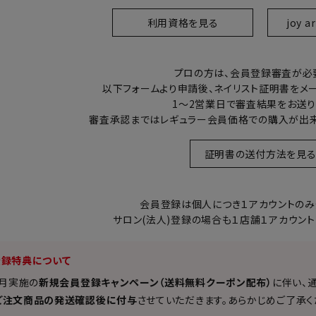
シュ・マニキュア
利用資格を見る
joy 
プロの方は、会員登録審査が必
以下フォームより申請後、ネイリスト証明書をメ
1～2営業日で審査結果をお送り
審査承認まではレギュラー会員価格での購入が出来
証明書の送付方法を見
会員登録は個人につき１アカウントのみ
サロン(法人)登録の場合も１店舗１アカウント
員登録特典について
8月実施の
新規会員登録キャンペーン（送料無料クーポン配布）
に伴い、
ご注文商品の発送確認後に付与
させていただきます。あらかじめご了承く