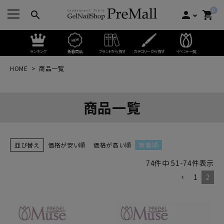
0
search
person
shopping_cart
ランキング
新着商品
ブランドから探す
カテゴリーから探す
イベント一覧
HOME
商品一覧
商品一覧
並び替え
価格が安い順
価格が高い順
新着順
74
件中
51
-
74
件表示
1
2