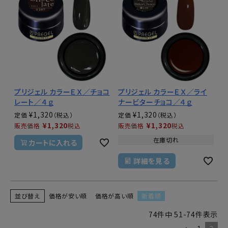
プリジェル カラーＥＸ／チョコ
プリジェル カラーＥＸ／ライ
レート／４ｇ
ナービターチョコ／４ｇ
¥
1,320
¥
1,320
定価
定価
¥
1,320
¥
1,320
販売価格
税込
販売価格
税込
在庫切れ
カートに入れる
詳細を見る
並び替え
価格が安い順
価格が高い順
新着順
74
件中
51
-
74
件表示