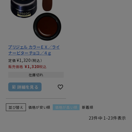
プリジェル カラーＥＸ／ライ
ナービターチョコ／４ｇ
¥
1,320
定価
¥
1,320
販売価格
税込
在庫切れ
詳細を見る
並び替え
価格が安い順
価格が高い順
新着順
23
件中
1
-
23
件表示