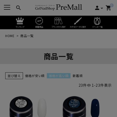
0
search
person
shopping_cart
ランキング
新着商品
ブランドから探す
カテゴリーから探す
イベント一覧
HOME
商品一覧
商品一覧
並び替え
価格が安い順
価格が高い順
新着順
23
件中
1
-
23
件表示