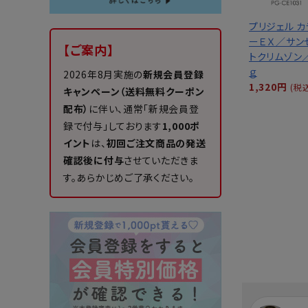
プリジェル カ
ーＥＸ／サン
【ご案内】
トクリムゾン
ｇ
2026年8月実施の
新規会員登録
1,320円
(税
キャンペーン（送料無料クーポン
配布）
に伴い、通常「新規会員登
録で付与」しております
1,000ポ
イント
は、
初回ご注文商品の発送
確認後に付与
させていただきま
す。あらかじめご了承ください。