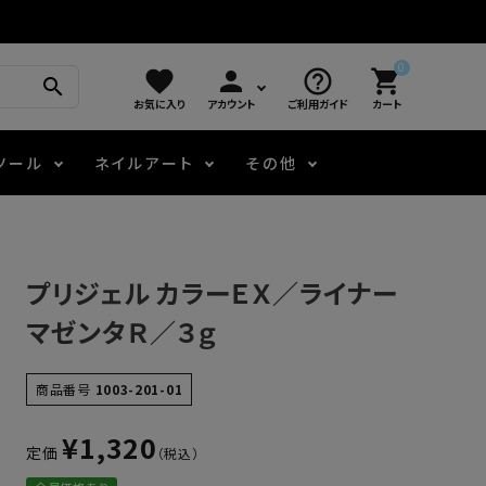
0
favorite
person
help_outline
shopping_cart
search
お気に入り
アカウント
ご利用ガイド
カート
ツール
ネイルアート
その他
モアノ
アート用ジェル
メロウ
プッシャー・ニッパー
パール・シェル
ジェルネイル技能検定
プリジェル カラーＥＸ／ライナー
アートインク
容器・ポーチ
その他
マゼンタＲ／３ｇ
ニュアンスジェル
商品番号
1003-201-01
¥
1,320
定価
エメナコラボジェル