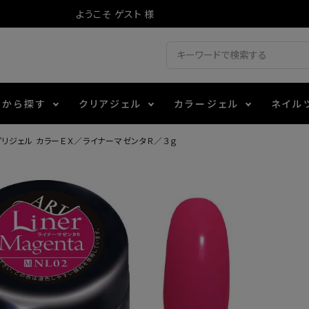
ようこそ ゲスト 様
ドから探す
クリアジェル
カラージェル
ネイル
リジェル カラーＥＸ／ライナーマゼンタＲ／３ｇ
ジェル
ェルミューズ
消毒・コットン
・フィルム
アイテム
シーナ
ノンワイプトップコート
カラーZ
ファイル・バッファー
箔
エデュケーター専用商品
ティジェル
ット・シザー・スパチュラ
ー・フレーク
マグネティフラッシュジェル
チャート・チップ関連
レジン・モールド
レイジェル
イト
テラコッタジェル
その他施術アイテム
ジェル
メタリックジェル