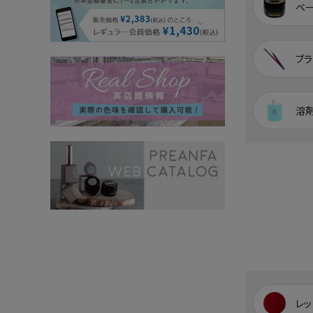
ベ
ブラ
溶
レッ