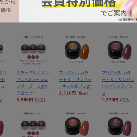
NEW ITEM
新着商品
グリ
カラーＥＸ／サン
プリジェル カラ
プリジェル カラ
ット
セットミラージュ
ーＥＸ／サンセッ
ーＥＸ／サンセッ
×３
シリーズ ３ｇ×
トキャメル／３ｇ
トライラック／３
３色セット
1,320円
ｇ
(税込)
3,960円
1,320円
込)
(税込)
(税込)