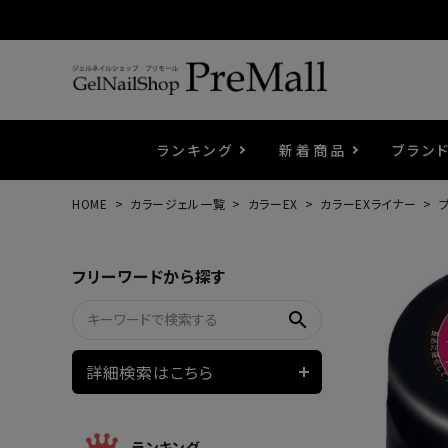
ランキング
新着商品
ブラン
HOME
カラージェル一覧
カラーEX
カラーEXライナー
プ
プリジェル
ベースジェル
カラーEX
筆・ブラシ
プレシオサ
コスメ
エメナ
トップ
プリジ
溶剤・
ホイル
セット
フリーワードから探す
プリアンファ
フラッシュジェル
ケア用品
メタルパーツ
マグネ
ピンセ
パウダ
search
ウェービージェル
ネイルマシン
3Dク
LEDラ
詳細検索はこちら
ノンワイプホイップジェル
ファー
ランキング