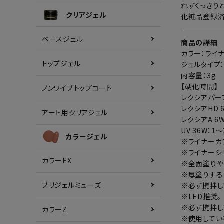
れずくっきり
クリアジェル
化粧品登録済
ベースジェル
商品の詳細
カラー：ライ
トップジェル
ジェルタイプ
内容量：3g
【硬化時間】
ノンワイプトップコート
レクシアパーフ
レクシアHD 
アート用クリアジェル
レクシアA 6W
UV 36W：1
カラージェル
※ライナーカ
※ライナーシ
カラーEX
※全面塗りや
※厚塗りする
プリジェルミューズ
※必ず撹拌し
※LED推奨。
※必ず撹拌し
カラーZ
※使用してい