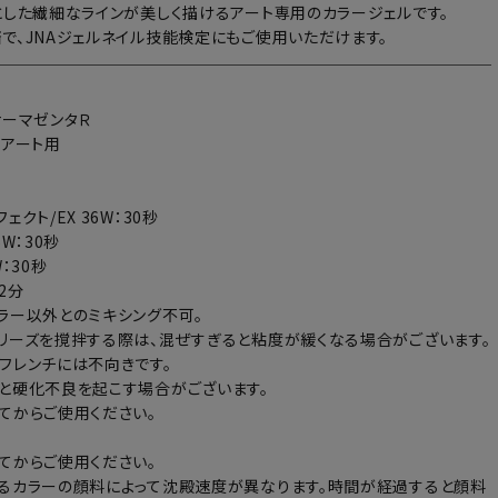
とした繊細なラインが美しく描けるアート専用のカラージェルです。
で、JNAジェルネイル技能検定にもご使用いただけます。
ナーマゼンタＲ
：アート用
ェクト/EX 36W：30秒
6W：30秒
：30秒
～2分
ラー以外とのミキシング不可。
リーズを撹拌する際は、混ぜすぎると粘度が緩くなる場合がございます。
フレンチには不向きです。
と硬化不良を起こす場合がございます。
てからご使用ください。
てからご使用ください。
るカラーの顔料によって沈殿速度が異なります。時間が経過すると顔料