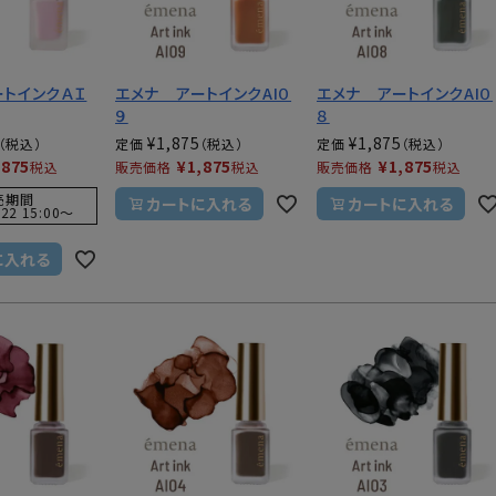
ートインクＡＩ
エメナ アートインクAI０
エメナ アートインクAI０
９
８
¥
1,875
¥
1,875
定価
定価
,875
¥
1,875
¥
1,875
税込
販売価格
税込
販売価格
税込
売期間
カートに入れる
カートに入れる
22 15:00
〜
に入れる