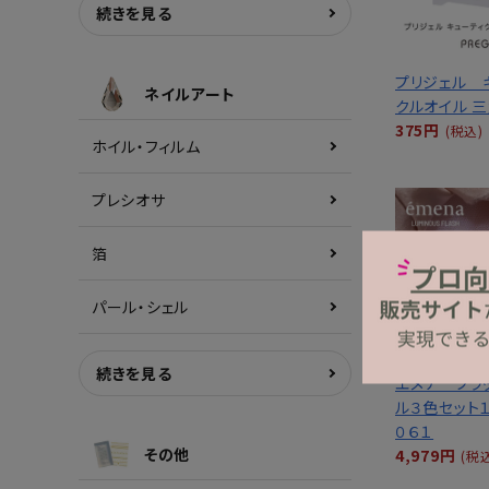
続きを見る
プリジェル 
ネイルアート
クルオイル 
375円
(税込)
ホイル・フィルム
プレシオサ
箔
パール・シェル
続きを見る
エメナ フラ
ル３色セット
０６１
その他
4,979円
(税