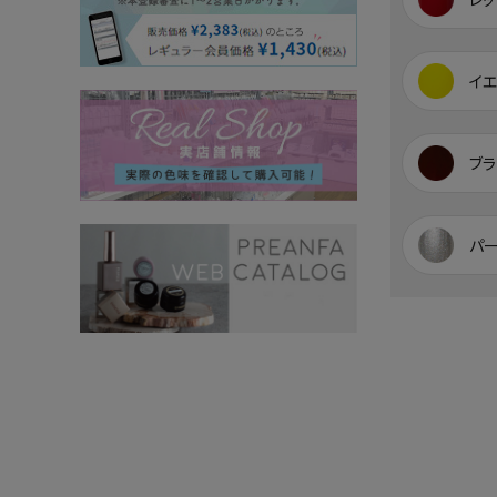
イ
ブラ
パ