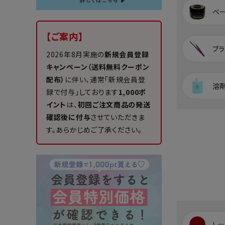
ベ
【ご案内】
ブラ
2026年8月実施の
新規会員登録
キャンペーン（送料無料クーポン
配布）
に伴い、通常「新規会員登
溶
録で付与」しております
1,000ポ
イント
は、
初回ご注文商品の発送
確認後に付与
させていただきま
す。あらかじめご了承ください。
レッ