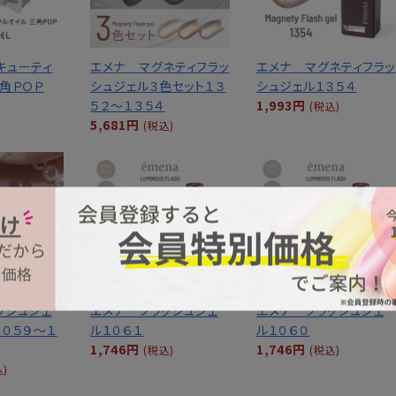
キューティ
エメナ マグネティフラッ
エメナ マグネティフラッ
三角ＰＯＰ
シュジェル３色セット１３
シュジェル１３５４
５２～１３５４
1,993円
(税込)
5,681円
(税込)
ッシュジェ
エメナ フラッシュジェ
エメナ フラッシュジェ
１０５９～１
ル１０６１
ル１０６０
1,746円
1,746円
(税込)
(税込)
込)