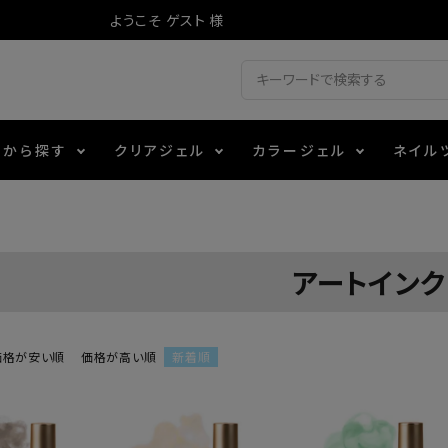
ようこそ ゲスト 様
ドから探す
クリアジェル
カラージェル
ネイル
ジェル
ェルミューズ
消毒・コットン
・フィルム
アイテム
シーナ
ノンワイプトップコート
カラーZ
ファイル・バッファー
箔
エデュケーター専用商品
アートインク
ティジェル
ット・シザー・スパチュラ
ー・フレーク
マグネティフラッシュジェル
チャート・チップ関連
レジン・モールド
レイジェル
イト
テラコッタジェル
その他施術アイテム
価格が安い順
価格が高い順
新着順
ジェル
メタリックジェル