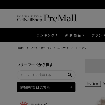
ランキング
新着商品
ブラン
HOME
ブランドから探す
エメナ
アートインク
プリジェル
ベースジェル
カラーEX
筆・ブラシ
プレシオサ
コスメ
エメナ
トップ
プリジ
溶剤・
ホイル
セット
フリーワードから探す
プリアンファ
フラッシュジェル
ケア用品
メタルパーツ
マグネ
ピンセ
パウダ
search
ウェービージェル
ネイルマシン
3Dク
LEDラ
並び替え
詳細検索はこちら
ノンワイプホイップジェル
ファー
ランキング