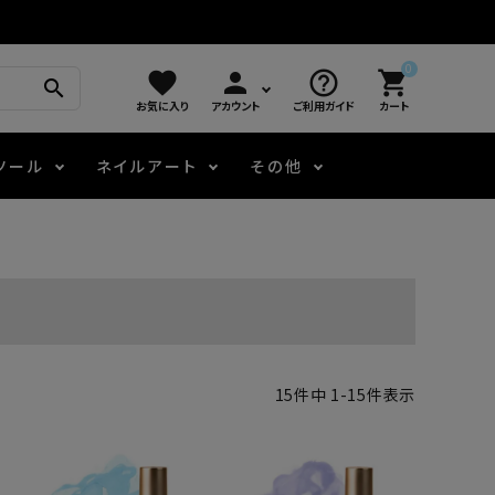
0
favorite
person
help_outline
shopping_cart
search
お気に入り
アカウント
ご利用ガイド
カート
ツール
ネイルアート
その他
モアノ
アート用ジェル
メロウ
プッシャー・ニッパー
パール・シェル
ジェルネイル技能検定
アートインク
容器・ポーチ
その他
ニュアンスジェル
15
件中
1
-
15
件表示
エメナコラボジェル