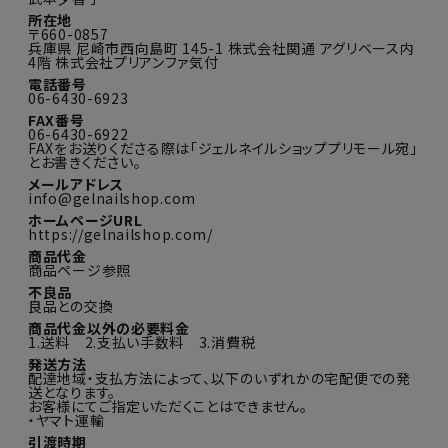
所在地
〒660-0857
兵庫県 尼崎市西向島町 145-1 株式会社関通 アグリベース内
4階 株式会社プリアンファ気付
電話番号
06-6430-6923
FAX番号
06-6430-6922
FAXをお送りくださる際は「ジェルネイルショッププリモール宛」
とお書きください。
メールアドレス
info@gelnailshop.com
ホームページURL
https://gelnailshop.com/
商品代金
商品ページ参照
不良品
良品との交換
商品代金以外の必要料金
1.送料 2.支払い手数料 3.消費税
発送方法
配達地域・支払方法によって、以下のいずれかの宅配便での発
送となります。
お客様にてご指定いただくことはできません。
・ヤマト運輸
引渡時期