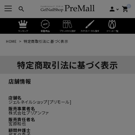
0
search
person
shopping_cart
ランキング
新着商品
ブランドから探す
カテゴリーから探す
イベント一覧
HOME
特定商取引法に基づく表示
特定商取引法に基づく表示
店舗情報
店舗名
ジェルネイルショップ[プリモール]
販売事業者名
株式会社プリアンファ
販売責任者名
宮原和也
顧問弁護士
武本夕香子