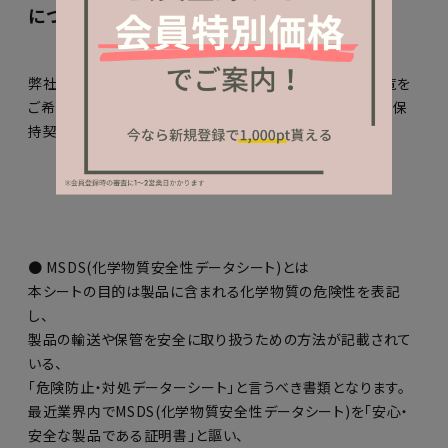
について
弊社取扱い製品の保管や輸送(輸出)用途にてMSDSの閲覧を
ご希望のサロン様は上記連絡先へご請求下さいませ、
秘密保
持契約書
に同意頂いた上でMSDSを公開致します。
● MSDS(化学物質安全性データシート)とは
本シートの目的は製品に含まれる化学物質の危険性を表記
し、
製品の輸送や保管を安全に取り扱うための方法が記載されて
いる、
「危険防止・対処データーシート」と言うべき書類となります。
最近業界内でMSDS(化学物質安全性データシート)を「安心・
安全な製品である証明書」と謳い、