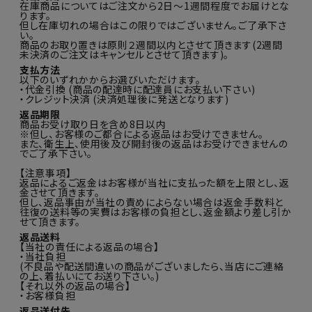
在庫商品についてはご注文から2日～1週間程度でお届けとな
ります。
但し在庫切れの場合はこの限りではございません。ご了承下さ
い。
商品のお取り置きは原則２週間以内とさせて頂きます(2週間
未決済のご注文はキャンセルとさせて頂きます)。
支払方法
以下のいずれかからお選びいただけます。
・代金引換 (商品の配達時に配達員にお支払い下さい)
・クレジット決済 (決済処理後に発送となります)
返品期限
商品お受け取り日を含め8日以内
※但し、お客様のご都合による返品はお受けできません。
また、衛生上、使用後及び開封後の返品はお受けできませんの
でご了承下さい。
【注意事項】
返品によるご返金はお客様が当社に支払った額を上限とし、返
金させて頂きます。
但し、返品事由が当社の責めによらない場合は返金手数料と
往復の送料等の実費はお客様の負担とし、返金額より差し引か
せて頂きます。
返品送料
【当社の責任による返品の場合】
・当社負担
(不良品や配送間違いの商品がございましたら、当店にご連絡
の上、着払いにてお送り下さい。)
【それ以外の返品の場合】
・お客様負担
返品送付先