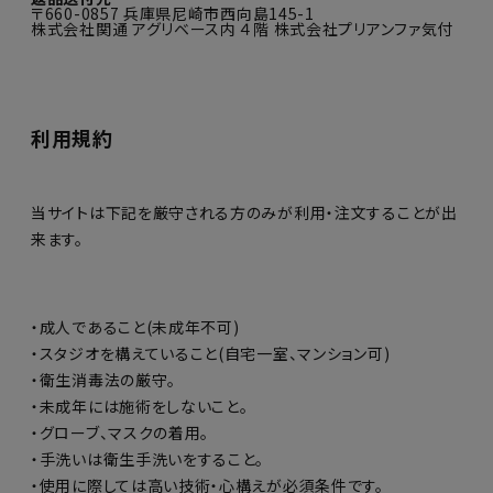
〒660-0857 兵庫県尼崎市西向島145-1
株式会社関通 アグリベース内 ４階 株式会社プリアンファ気付
利用規約
当サイトは下記を厳守される方のみが利用・注文することが出
来ます。
・成人であること(未成年不可)
・スタジオを構えていること(自宅一室、マンション可)
・衛生消毒法の厳守。
・未成年には施術をしないこと。
・グローブ、マスクの着用。
・手洗いは衛生手洗いをすること。
・使用に際しては高い技術・心構えが必須条件です。