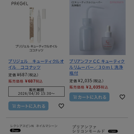
プリジェル キューティクルオ
プリアンファ ＣＣ キューティク
イル ココナッツ
ルリムーバー／３０ｍｌ 洗浄
瓶付
¥
687
定価
¥
2,035
¥
687
定価
販売価格
税込
¥
2,035
販売価格
税込
販売期間
2026/04/30 15:30
〜
カートに入れる
カートに入れる