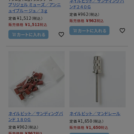
ネイルビット／サンディングバ
プリジェル ミューズ／アンニ
ンド２４０Ｇ
ュイブルージュ／３ｇ
¥
962
定価
¥
1,512
定価
¥
962
販売価格
税込
¥
1,512
販売価格
税込
カートに入れる
カートに入れる
ネイルビット／サンディングバ
ネイルビット／マンドレール
ンド １８０Ｇ
¥
1,650
定価
¥
962
¥
1,650
定価
販売価格
税込
¥
962
販売価格
税込