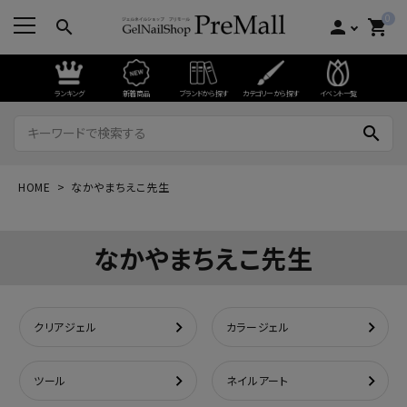
0
search
person
shopping_cart
ランキング
新着商品
ブランドから探す
カテゴリーから探す
イベント一覧
search
HOME
なかやまちえこ先生
なかやまちえこ先生
クリアジェル
カラージェル
ツール
ネイルアート