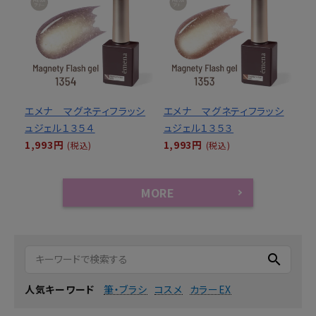
エメナ マグネティフラッシ
エメナ マグネティフラッシ
ュジェル１３５４
ュジェル１３５３
1,993円
1,993円
(税込)
(税込)
MORE
search
筆・ブラシ
コスメ
カラーEX
人気キーワード