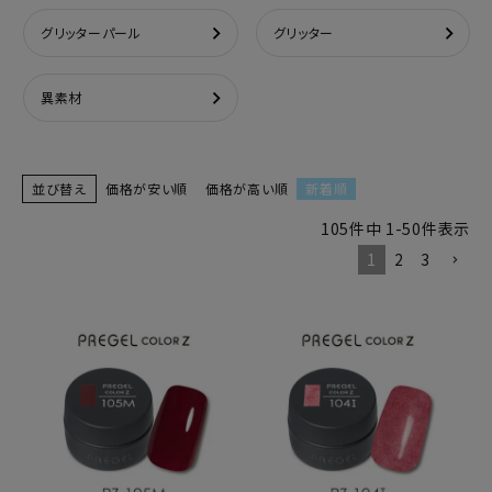
グリッターパール
グリッター
異素材
並び替え
価格が安い順
価格が高い順
新着順
105
件中
1
-
50
件表示
1
2
3