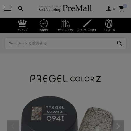
0
search
person
shopping_cart
ランキング
新着商品
ブランドから探す
カテゴリーから探す
イベント一覧
search