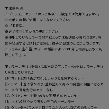
▼注意事項
※プリジェル カラーZはジェルネイル検定では使用できません。
※地爪に直接ご使用にならないでください。
※LED推奨。
※必ず撹拌してからご使用ください。
※使用しているカラーの顔料によって沈殿速度が異なります。時
間が経過すると顔料が凝集し、粒子が目立つことがございます。
※ジェルの塗布量、カラーの種類によっては硬化時間を長めに調
節して下さい。
▼カラーカテゴリ分類（品番末尾のアルファベットはカラーカテゴ
リを表しています。）
【M：マット】透け感がなく、しっかりと発色するカラー
【S：シアー】透け感があり、重ね塗りで好みの発色に調整できるカ
ラー※今回発売分のカラーなし
【C：クリアカラー】濁りのない透明感のあるカラー
【N：ネオン】鮮やかで明るい発色の蛍光カラー
【G：グリッター】ラメやホログラムが入った、輝きのあるカラー