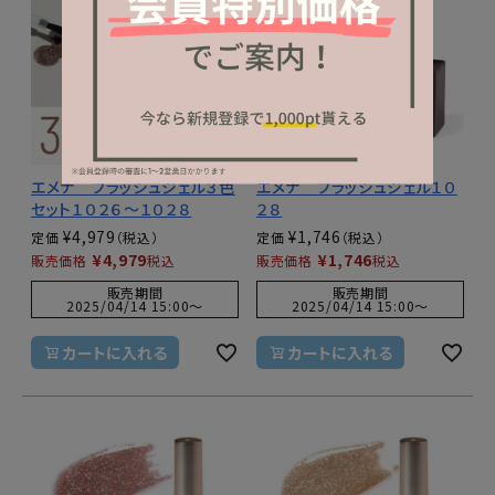
エメナ フラッシュジェル３色
エメナ フラッシュジェル１０
セット１０２６～１０２８
２８
¥
4,979
¥
1,746
定価
定価
¥
4,979
¥
1,746
販売価格
税込
販売価格
税込
販売期間
販売期間
2025/04/14 15:00
〜
2025/04/14 15:00
〜
カートに入れる
カートに入れる