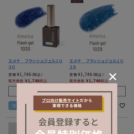
エメナ フラッシュジェル１０
エメナ フラッシュジェル１０
３０
２９
¥
1,746
¥
1,746
定価
定価
¥
1,746
¥
1,746
販売価格
税込
販売価格
税込
販売期間
販売期間
2025/07/14 10:00
〜
2025/07/14 10:00
〜
カートに入れる
カートに入れる