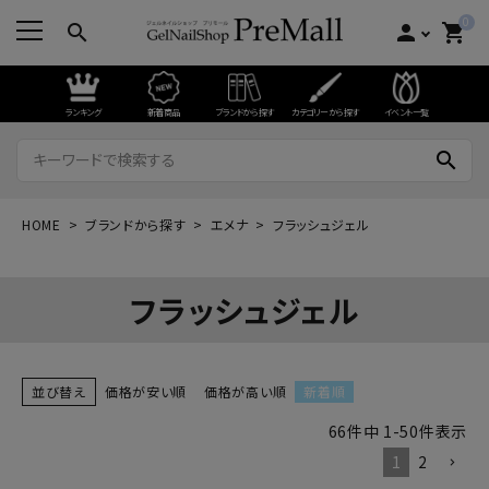
0
search
person
shopping_cart
ランキング
新着商品
ブランドから探す
カテゴリーから探す
イベント一覧
search
HOME
ブランドから探す
エメナ
フラッシュジェル
フラッシュジェル
並び替え
価格が安い順
価格が高い順
新着順
66
件中
1
-
50
件表示
1
2