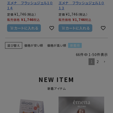
エメナ フラッシュジェル１０
エメナ フラッシュジェル１０
１４
１３
¥
1,746
¥
1,746
定価
定価
¥
1,746
¥
1,746
販売価格
税込
販売価格
税込
カートに入れる
カートに入れる
並び替え
価格が安い順
価格が高い順
新着順
66
件中
1
-
50
件表示
1
2
NEW ITEM
新着アイテム