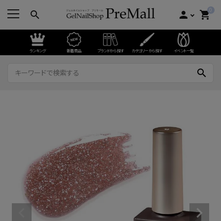
0
search
person
shopping_cart
ランキング
新着商品
ブランドから探す
カテゴリーから探す
イベント一覧
search