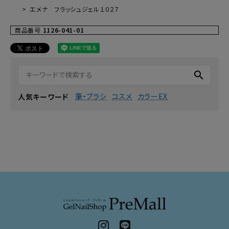
エメナ フラッシュジェル１０２７
商品番号
1126-041-01
search
筆・ブラシ
コスメ
カラーEX
人気キーワード